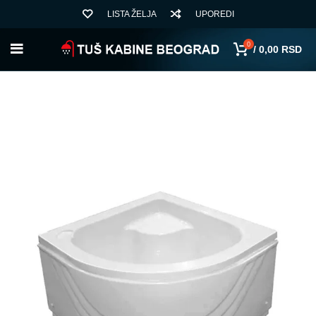
LISTA ŽELJA
UPOREDI
0
/
0,00
RSD