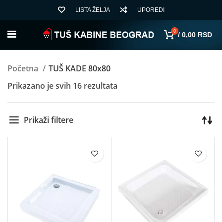
LISTA ŽELJA
UPOREDI
0
/
0,00
RSD
Početna
TUŠ KADE 80x80
Sortirano
Prikazano je svih 16 rezultata
po
ceni:
Prikaži filtere
od
niže
ka
višoj