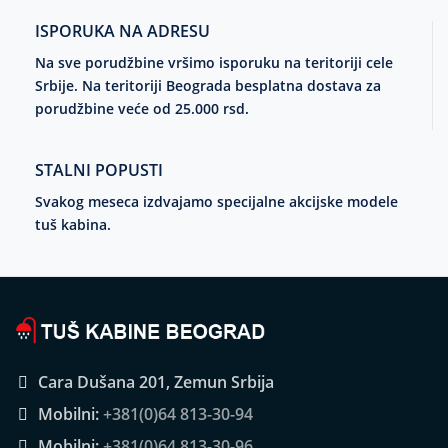
ISPORUKA NA ADRESU
Na sve porudžbine vršimo isporuku na teritoriji cele
Srbije. Na teritoriji Beograda besplatna dostava za
porudžbine veće od 25.000 rsd.
STALNI POPUSTI
Svakog meseca izdvajamo specijalne akcijske modele
tuš kabina.
Cara Dušana 201, Zemun Srbija
Mobilni:
+381(0)64 813-30-94
Mobilni:
+381(0)64 813-30-96