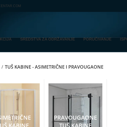
CENTAR.COM
KCIJA
SREDSTVA ZA ODRŽAVANJE
PORUČIVANJE
IS
TUŠ KABINE - ASIMETRIČNE I PRAVOUGAONE
SIMETRIČNE
PRAVOUGAONE
UŠ KABINE
TUŠ KABINE