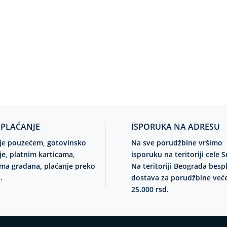
 PLAĆANJE
ISPORUKA NA ADRESU
je pouzećem, gotovinsko
Na sve porudžbine vršimo
je, platnim karticama,
isporuku na teritoriji cele S
ma građana, plaćanje preko
Na teritoriji Beograda besp
.
dostava za porudžbine već
25.000 rsd.