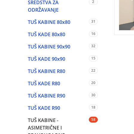
SREDSTVA ZA
2
ODRŽAVANJE
TUŠ KABINE 80x80
31
TUŠ KADE 80x80
16
TUŠ KABINE 90x90
32
TUŠ KADE 90x90
15
TUŠ KABINE R80
22
TUŠ KADE R80
20
TUŠ KABINE R90
30
TUŠ KADE R90
18
TUŠ KABINE -
58
ASIMETRIČNE I