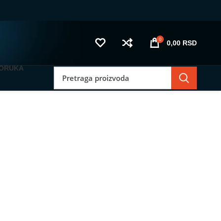
0
0,00
RSD
PORUKA