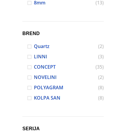
8mm
(13)
Instagram
BREND
Quartz
(2)
LINNI
(3)
CONCEPT
(35)
NOVELINI
(2)
POLYAGRAM
(8)
KOLPA SAN
(8)
SERIJA