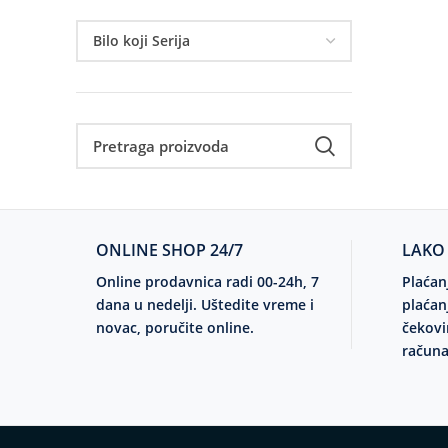
ONLINE SHOP 24/7
LAKO
Online prodavnica radi 00-24h, 7
Plaćan
dana u nedelji. Uštedite vreme i
plaćan
novac, poručite online.
čekovi
računa