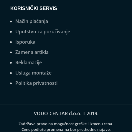
KORISNIČKI SERVIS
Način plaćanja
Uputstvo za poručivanje
Isporuka
Zamena artikla
Reklamacije
Usluga montaže
Politika privatnosti
VODO-CENTAR d.o.o.
2019.
Zadržava pravo na mogućnost greške i izmenu cena.
Cene podležu promenama bez prethodne najave.