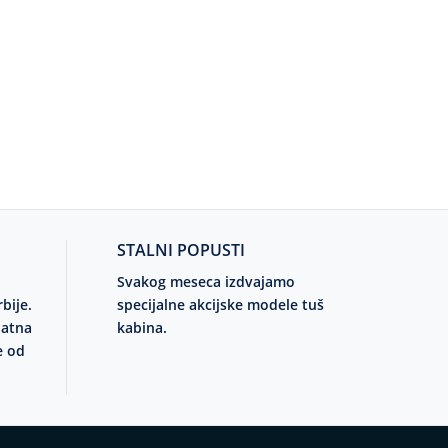
STALNI POPUSTI
Svakog meseca izdvajamo
rbije.
specijalne akcijske modele tuš
latna
kabina.
e od