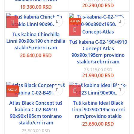
Originalna
Trenutn
20.290,00
RSD
19.380,00
RSD
cena
cena
je
je:
AKCIJA
bila:
20.290,0
25.235,00 RSD.
Tus kabina Chinchilla
Linni 90x90x190 chinchilla
Tuš kabina C-02-190/4910
staklo/srebrni ram
Concept Atlas
90x90x195cm providno
20.640,00
RSD
staklo/srebrni ram
25.115,00
RSD
Originalna
Trenutn
21.990,00
RSD
cena
cena
je
je:
AKCIJA
bila:
21.990,0
25.115,00 RSD.
Atlas Black Concept tuš
Tuš kabina Ideal Black
kabina C-02-B4910
Linni 90x90x195cm crni
90x90x195cm tonirano
ram/providno staklo
staklo/crni ram
23.650,00
RSD
25.500,00
RSD