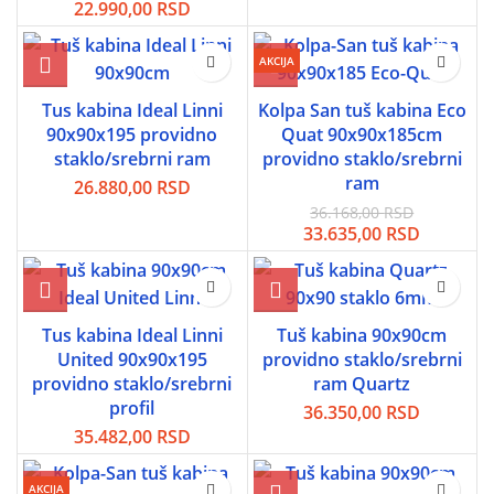
Originalna
Trenutna
22.990,00
RSD
cena
cena
je
je:
AKCIJA
bila:
22.990,00 RSD.
25.500,00 RSD.
Tus kabina Ideal Linni
Kolpa San tuš kabina Eco
90x90x195 providno
Quat 90x90x185cm
staklo/srebrni ram
providno staklo/srebrni
ram
26.880,00
RSD
36.168,00
RSD
Originalna
Trenutn
33.635,00
RSD
cena
cena
je
je:
bila:
33.635,0
36.168,00 RSD.
Tus kabina Ideal Linni
Tuš kabina 90x90cm
United 90x90x195
providno staklo/srebrni
providno staklo/srebrni
ram Quartz
profil
36.350,00
RSD
35.482,00
RSD
AKCIJA