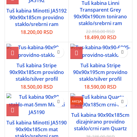
Tuš kabina Linni
Transparent Grey
Tuš kabina Minotti JA5192
90x90x190cm tonirano
90x90x185cm providno
staklo/srebrni ram
staklo/srebrni ram
22.850,00
RSD
18.200,00
RSD
Originalna
Trenutn
18.499,00
RSD
cena
cena
je
je:
bila:
18.499,0
22.850,00 RSD.
Tuš kabina Stripe
Tuš kabina Stripe
90x90x185cm providno
90x90x195cm providno
staklo/silver profil
staklo/silver profil
18.500,00
RSD
18.590,00
RSD
AKCIJA
Tuš kabina 90x90x185cm
dizajnirano providno
Tuš kabina Minotti JA5190
staklo/crni ram Quartz
90x90x185cm mat
staklo/srebrni ram
25.235,00
RSD