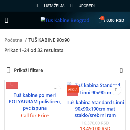
LISTA ŽELJA
UPOREDI
0
/
0,00
RSD
Početna
TUŠ KABINE 90x90
Sortirano
Prikaz 1–24 od 32 rezultata
po
ceni:
Prikaži filtere
od
niže
ka
AKCIJA
višoj
Tuš kabine po meri
POLYAGRAM polistiren,
Tuš kabina Standard Linni
pvc ispuna
90x90x190cm mat
staklo/srebrni ram
Call for Price
16.370,00
RSD
Originalna
Trenutn
13.450,00
RSD