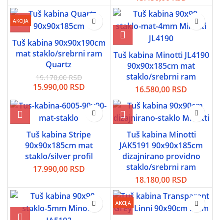
cena
cena
je
je:
AKCIJA
bila:
13.450,0
16.370,00 RSD.
Tuš kabina 90x90x190cm
mat staklo/srebrni ram
Tuš kabina Minotti JL4190
Quartz
90x90x185cm mat
staklo/srebrni ram
19.170,00
RSD
Originalna
Trenutna
15.990,00
RSD
16.580,00
RSD
cena
cena
je
je:
bila:
15.990,00 RSD.
19.170,00 RSD.
Tuš kabina Stripe
Tuš kabina Minotti
90x90x185cm mat
JAK5191 90x90x185cm
staklo/silver profil
dizajnirano providno
staklo/srebrni ram
17.990,00
RSD
18.180,00
RSD
AKCIJA