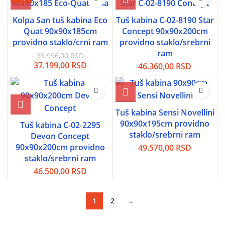
Kolpa San tuš kabina Eco
Tuš kabina C-02-8190 Star
Quat 90x90x185cm
Concept 90x90x200cm
providno staklo/crni ram
providno staklo/srebrni
ram
39.996,00
RSD
Originalna
Trenutna
37.199,00
RSD
46.360,00
RSD
cena
cena
je
je:
bila:
37.199,00 RSD.
39.996,00 RSD.
Tuš kabina Sensi Novellini
90x90x195cm providno
Tuš kabina C-02-2295
staklo/srebrni ram
Devon Concept
90x90x200cm providno
49.570,00
RSD
staklo/srebrni ram
46.500,00
RSD
1
2
→