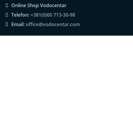
Online Shop Vodocentar
Telefon:
+381(0)60 713-30-98
Email:
office@vodocentar.com
KORISNIČKI SERVIS
Način plaćanja
Uputstvo za poručivanje
Isporuka
Zamena artikla
Reklamacije
Usluga montaže
Politika privatnosti