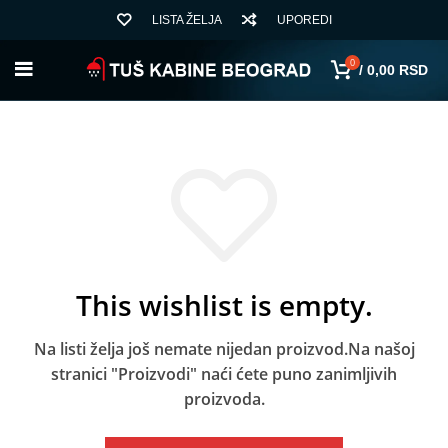
LISTA ŽELJA
UPOREDI
0
/
0,00
RSD
This wishlist is empty.
Na listi želja još nemate nijedan proizvod.
Na našoj
stranici "Proizvodi" naći ćete puno zanimljivih
proizvoda.