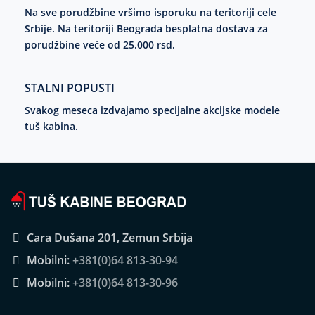
Na sve porudžbine vršimo isporuku na teritoriji cele
Srbije. Na teritoriji Beograda besplatna dostava za
porudžbine veće od 25.000 rsd.
STALNI POPUSTI
Svakog meseca izdvajamo specijalne akcijske modele
tuš kabina.
Cara Dušana 201, Zemun Srbija
Mobilni:
+381(0)64 813-30-94
Mobilni:
+381(0)64 813-30-96