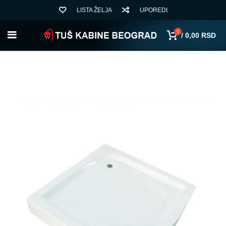
LISTA ŽELJA
UPOREDI
0
/
0,00
RSD