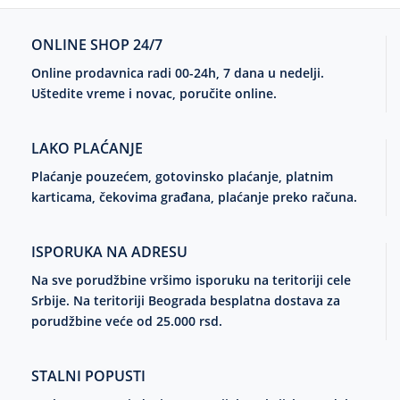
ONLINE SHOP 24/7
Online prodavnica radi 00-24h, 7 dana u nedelji.
Uštedite vreme i novac, poručite online.
LAKO PLAĆANJE
Plaćanje pouzećem, gotovinsko plaćanje, platnim
karticama, čekovima građana, plaćanje preko računa.
ISPORUKA NA ADRESU
Na sve porudžbine vršimo isporuku na teritoriji cele
Srbije. Na teritoriji Beograda besplatna dostava za
porudžbine veće od 25.000 rsd.
STALNI POPUSTI