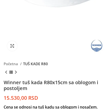
Kliknite da uvećate
Početna
TUŠ KADE R80
Winner tuš kada R80x15cm sa oblogom i
postoljem
15.530,00
RSD
Cena se odnosi na tuš kadu sa oblogom i nosačem.