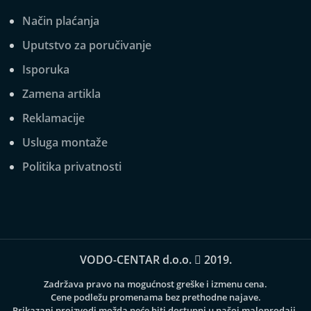
Način plaćanja
Uputstvo za poručivanje
Isporuka
Zamena artikla
Reklamacije
Usluga montaže
Politika privatnosti
VODO-CENTAR d.o.o.
2019.
Zadržava pravo na mogućnost greške i izmenu cena.
Cene podležu promenama bez prethodne najave.
Prikazani proizvodi možda neće biti dostupni u našoj maloprodaji.