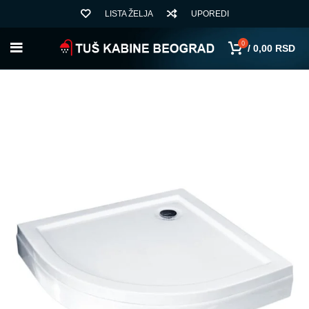
LISTA ŽELJA
UPOREDI
0
/
0,00
RSD