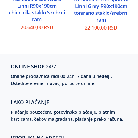
Linni R90x190cm
Linni Grey R90x190cm
chinchilla staklo/srebrni
tonirano staklo/srebrni
ram
ram
20.640,00
RSD
22.100,00
RSD
ONLINE SHOP 24/7
Online prodavnica radi 00-24h, 7 dana u nedelji.
Uštedite vreme i novac, poručite online.
LAKO PLAĆANJE
Plaćanje pouzećem, gotovinsko plaćanje, platnim
karticama, čekovima građana, plaćanje preko računa.