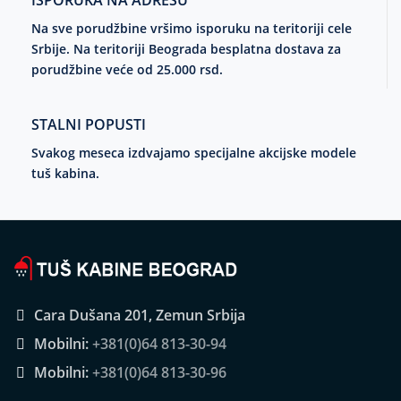
ISPORUKA NA ADRESU
Na sve porudžbine vršimo isporuku na teritoriji cele
Srbije. Na teritoriji Beograda besplatna dostava za
porudžbine veće od 25.000 rsd.
STALNI POPUSTI
Svakog meseca izdvajamo specijalne akcijske modele
tuš kabina.
Cara Dušana 201, Zemun Srbija
Mobilni:
+381(0)64 813-30-94
Mobilni:
+381(0)64 813-30-96