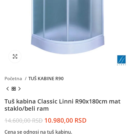
Kliknite da uvećate
Početna
TUŠ KABINE R90
Tuš kabina Classic Linni R90x180cm mat
staklo/beli ram
Originalna
Trenutna
10.980,00
RSD
14.600,00
RSD
cena
cena
Cena se odnosi na tuš kabinu.