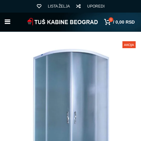
LISTA ŽELJA
UPOREDI
0
/
0,00
RSD
AKCIJA