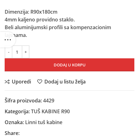
je
je:
bila:
10.980,00 RSD.
Dimenzija: R90x180cm
14.600,00 RSD.
4mm kaljeno providno staklo.
Beli aluminijumski profili sa kompenzacionim
lajsnama.
DODAJ U KORPU
Uporedi
Dodaj u listu želja
Šifra proizvoda:
4429
Kategorija:
TUŠ KABINE R90
Oznaka:
Linni tuš kabine
Share: