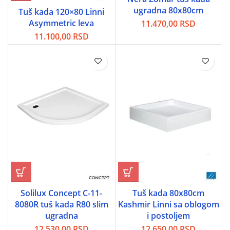
ugradna 80x80cm
Tuš kada 120×80 Linni
Asymmetric leva
11.470,00
RSD
11.100,00
RSD
Solilux Concept C-11-
Tuš kada 80x80cm
8080R tuš kada R80 slim
Kashmir Linni sa oblogom
ugradna
i postoljem
12.530,00
RSD
12.650,00
RSD