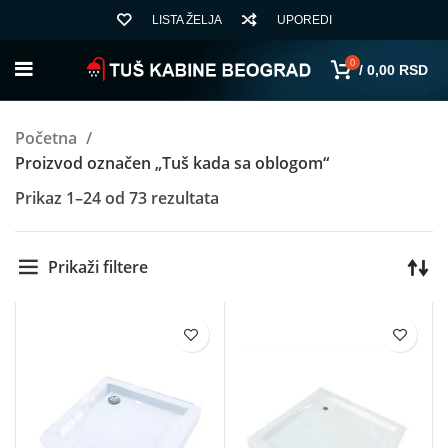
LISTA ŽELJA
UPOREDI
0
/
0,00
RSD
Početna
Proizvod označen „Tuš kada sa oblogom“
Sortirano
Prikaz 1–24 od 73 rezultata
po
ceni:
Prikaži filtere
od
niže
ka
višoj