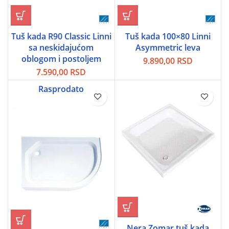
Tuš kada R90 Classic Linni
Tuš kada 100×80 Linni
sa neskidajućom
Asymmetric leva
oblogom i postoljem
9.890,00
RSD
7.590,00
RSD
Rasprodato
Nera Zomar tuš kada