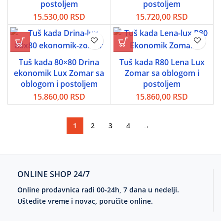
postoljem
postoljem
15.530,00
RSD
15.720,00
RSD
Tuš kada 80×80 Drina
Tuš kada R80 Lena Lux
ekonomik Lux Zomar sa
Zomar sa oblogom i
oblogom i postoljem
postoljem
15.860,00
RSD
15.860,00
RSD
1
2
3
4
→
ONLINE SHOP 24/7
Online prodavnica radi 00-24h, 7 dana u nedelji.
Uštedite vreme i novac, poručite online.