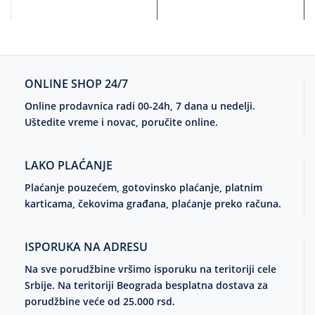
ONLINE SHOP 24/7
Online prodavnica radi 00-24h, 7 dana u nedelji.
Uštedite vreme i novac, poručite online.
LAKO PLAĆANJE
Plaćanje pouzećem, gotovinsko plaćanje, platnim
karticama, čekovima građana, plaćanje preko računa.
ISPORUKA NA ADRESU
Na sve porudžbine vršimo isporuku na teritoriji cele
Srbije. Na teritoriji Beograda besplatna dostava za
porudžbine veće od 25.000 rsd.