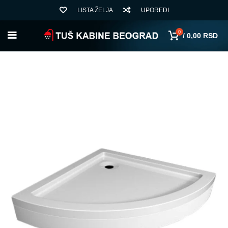
LISTA ŽELJA
UPOREDI
0
/
0,00
RSD