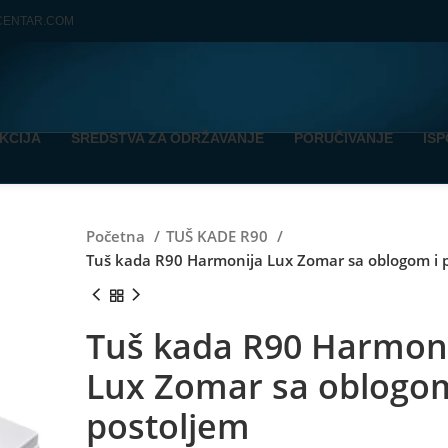
CENTAR.COM
KCIJA
SREDSTVA ZA ODRŽAVANJE
PORUČIVANJE
IS
Početna
TUŠ KADE R90
Tuš kada R90 Harmonija Lux Zomar sa oblogom i 
Tuš kada R90 Harmon
Lux Zomar sa oblogom
postoljem