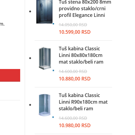
je
je:
Tuš stena 80x200 8mm
bila:
9.999,00 RSD.
providno staklo/crni
13.250,00 RSD.
profil Elegance Linni
m.
14.050,00
RSD
Originalna
Trenutna
10.599,00
RSD
cena
cena
je
je:
Tuš kabina Classic
bila:
10.599,00 RSD.
Linni 80x80x180cm
14.050,00 RSD.
mat staklo/beli ram
14.600,00
RSD
Originalna
Trenutna
10.880,00
RSD
cena
cena
je
je:
Tuš kabina Classic
bila:
10.880,00 RSD.
Linni R90x180cm mat
14.600,00 RSD.
staklo/beli ram
14.600,00
RSD
Originalna
Trenutna
10.980,00
RSD
cena
cena