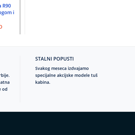
a R90
Tuš kada R90 Ontex
Linda Zomar tuš 
U
DODAJ U KORPU
DODAJ U KORP
ogom i
Kolpa San sa oblogom i
R90 ugradna
postoljem 755150
12.460,00
RS
D
37.620,00
RSD
STALNI POPUSTI
Svakog meseca izdvajamo
rbije.
specijalne akcijske modele tuš
latna
kabina.
e od