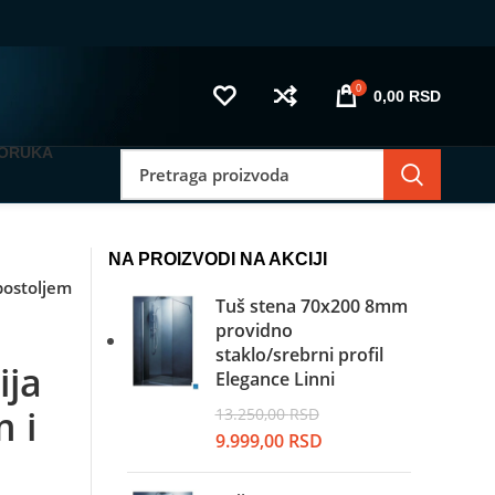
0
0,00
RSD
PORUKA
NA PROIZVODI NA AKCIJI
postoljem
Tuš stena 70x200 8mm
providno
staklo/srebrni profil
ija
Elegance Linni
 i
13.250,00
RSD
Originalna
Trenutna
9.999,00
RSD
cena
cena