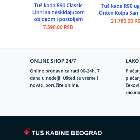
Tuš kada R90 Classic
DODAJ U KORPU
Tuš kada R90 u
DODAJ U KOR
Linni sa neskidajućom
Ontex Kolpa San
oblogom i postoljem
21.780,00
R
7.590,00
RSD
ONLINE SHOP 24/7
LAKO
Online prodavnica radi 00-24h, 7
Plaćan
dana u nedelji. Uštedite vreme i
plaćan
novac, poručite online.
čekovi
računa