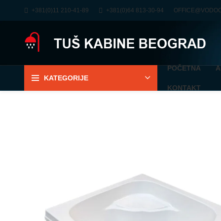
+381(0)11 210-41-89
+381(0)64 813-30-94
OFFICE@VODO
POČETNA
A
KATEGORIJE
KONTAKT