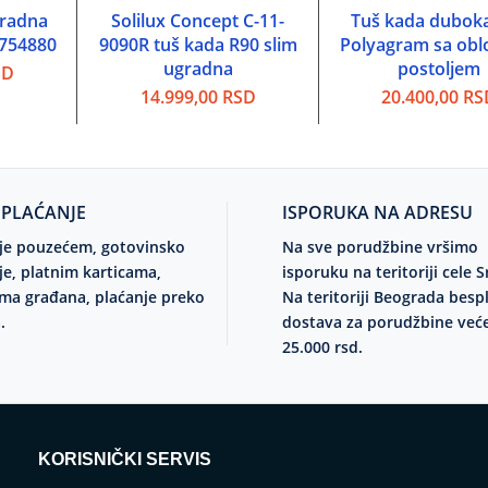
gradna
Solilux Concept C-11-
Tuš kada dubok
PU
DODAJ U KORPU
DODAJ U KORP
 754880
9090R tuš kada R90 slim
Polyagram sa obl
ugradna
postoljem
SD
14.999,00
RSD
20.400,00
RS
 PLAĆANJE
ISPORUKA NA ADRESU
je pouzećem, gotovinsko
Na sve porudžbine vršimo
je, platnim karticama,
isporuku na teritoriji cele S
ma građana, plaćanje preko
Na teritoriji Beograda besp
.
dostava za porudžbine već
25.000 rsd.
KORISNIČKI SERVIS