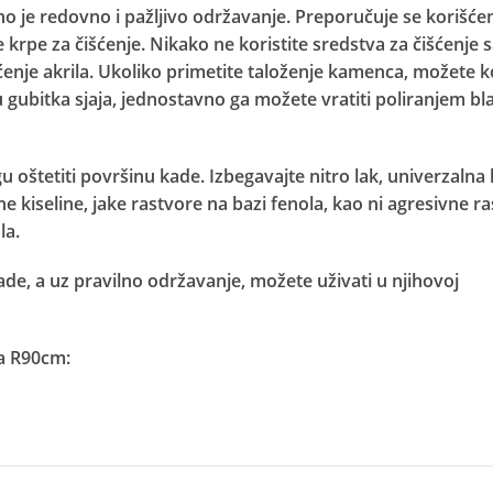
ebno je redovno i pažljivo održavanje. Preporučuje se korišće
rpe za čišćenje. Nikako ne koristite sredstva za čišćenje s
ćenje akrila. Ukoliko primetite taloženje kamenca, možete ko
u gubitka sjaja, jednostavno ga možete vratiti poliranjem bl
 oštetiti površinu kade. Izbegavajte nitro lak, univerzalna l
 kiseline, jake rastvore na bazi fenola, kao ni agresivne r
la.
e, a uz pravilno održavanje, možete uživati u njihovoj
a R90cm: