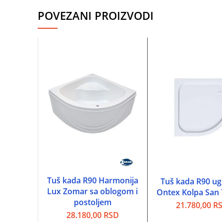
POVEZANI PROIZVODI
Tuš kada R90 Harmonija
DODAJ U KORPU
Tuš kada R90 u
DODAJ U KOR
Lux Zomar sa oblogom i
Ontex Kolpa San
postoljem
21.780,00
R
28.180,00
RSD