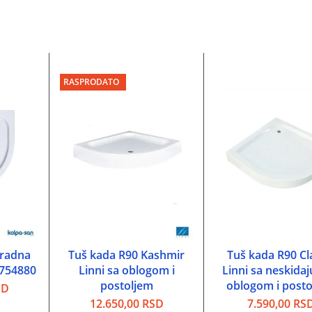
RASPRODATO
gradna
Tuš kada R90 Kashmir
Tuš kada R90 Cl
PU
PROČITAJTE JOŠ
DODAJ U KORP
 754880
Linni sa oblogom i
Linni sa neskida
postoljem
oblogom i post
SD
12.650,00
RSD
7.590,00
RS