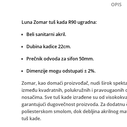
OPIS
Luna Zomar tuš kada R90 ugradna:
Beli sanitarni akril.
Dubina kadice 22cm.
Prečnik odvoda za sifon 50mm.
Dimenzije mogu odstupati ± 2%.
Zomar, kao domaći proizvođač, nudi širok spektar
između kvadratnih, polukružnih i pravougaonih ob
nosačima. Sve tuš kade izrađene su od visokokvalite
garantujući dugovečnost proizvoda. Za dodatnu
poliesterskom smolom, dok debljina akrilnog mat
tuš kade.