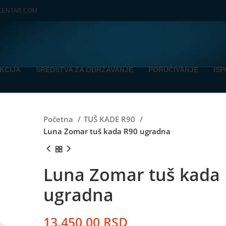
CENTAR.COM
KCIJA
SREDSTVA ZA ODRŽAVANJE
PORUČIVANJE
IS
Početna
TUŠ KADE R90
Luna Zomar tuš kada R90 ugradna
Luna Zomar tuš kada
ugradna
13.450,00
RSD