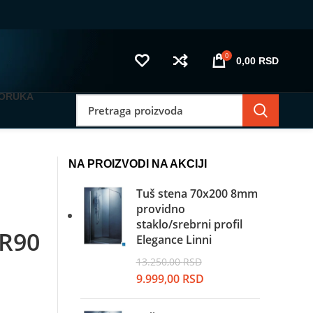
0
0,00
RSD
PORUKA
NA PROIZVODI NA AKCIJI
Tuš stena 70x200 8mm
providno
staklo/srebrni profil
 R90
Elegance Linni
13.250,00
RSD
Originalna
Trenutna
9.999,00
RSD
cena
cena