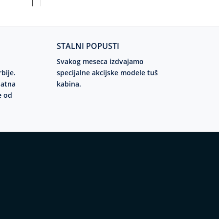
STALNI POPUSTI
Svakog meseca izdvajamo
rbije.
specijalne akcijske modele tuš
latna
kabina.
e od