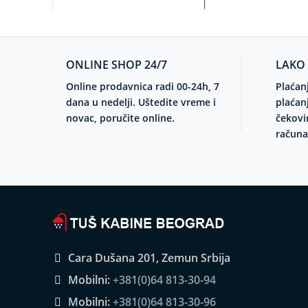
ONLINE SHOP 24/7
LAKO
Online prodavnica radi 00-24h, 7
Plaćan
dana u nedelji. Uštedite vreme i
plaćan
novac, poručite online.
čekovi
računa
Cara Dušana 201, Zemun Srbija
Mobilni:
+381(0)64 813-30-94
Mobilni:
+381(0)64 813-30-96