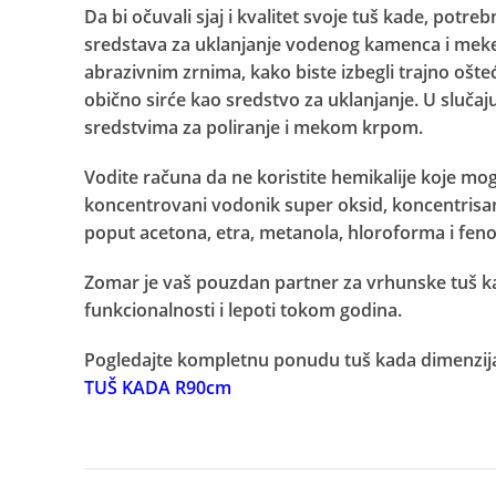
Da bi očuvali sjaj i kvalitet svoje tuš kade, potr
sredstava za uklanjanje vodenog kamenca i meke k
abrazivnim zrnima, kako biste izbegli trajno ošte
obično sirće kao sredstvo za uklanjanje. U slučaj
sredstvima za poliranje i mekom krpom.
Facebook
Vodite računa da ne koristite hemikalije koje mogu
koncentrovani vodonik super oksid, koncentrisane
Instagram
poput acetona, etra, metanola, hloroforma i feno
Zomar je vaš pouzdan partner za vrhunske tuš kad
funkcionalnosti i lepoti tokom godina.
Pogledajte kompletnu ponudu tuš kada dimenzij
TUŠ KADA R90cm