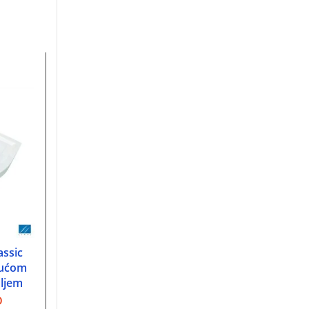
assic
Tuš kada R90 Ontex
Tuš kada R90 Tar
U
DODAJ U KORPU
DODAJ U KORP
jućom
Kolpa San sa oblogom i
ekonomik Zomar
oljem
postoljem 755150
oblogom i posto
D
37.620,00
RSD
17.140,00
RS