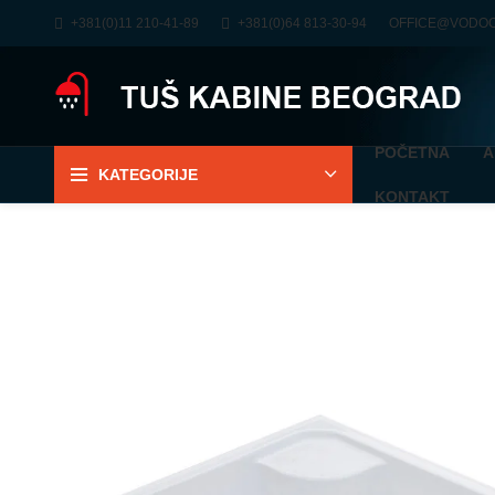
+381(0)11 210-41-89
+381(0)64 813-30-94
OFFICE@VODO
POČETNA
A
KATEGORIJE
KONTAKT