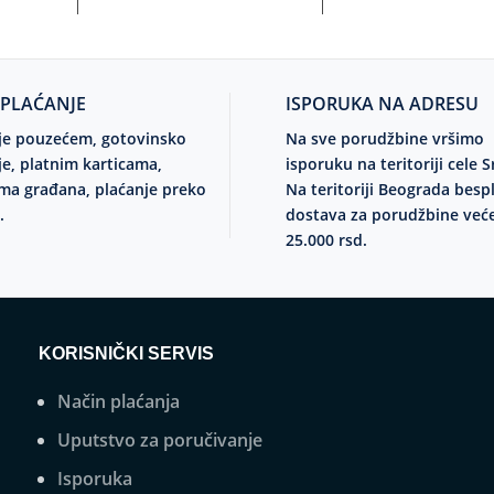
 PLAĆANJE
ISPORUKA NA ADRESU
je pouzećem, gotovinsko
Na sve porudžbine vršimo
je, platnim karticama,
isporuku na teritoriji cele S
ma građana, plaćanje preko
Na teritoriji Beograda besp
.
dostava za porudžbine već
25.000 rsd.
KORISNIČKI SERVIS
Način plaćanja
Uputstvo za poručivanje
Isporuka