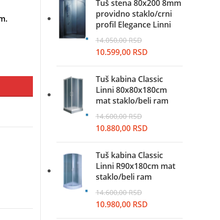
je
je:
Tuš stena 80x200 8mm
bila:
9.999,00 RSD.
providno staklo/crni
m.
13.250,00 RSD.
profil Elegance Linni
14.050,00
RSD
Originalna
Trenutna
10.599,00
RSD
cena
cena
je
je:
Tuš kabina Classic
bila:
10.599,00 RSD.
Linni 80x80x180cm
14.050,00 RSD.
mat staklo/beli ram
14.600,00
RSD
Originalna
Trenutna
10.880,00
RSD
cena
cena
je
je:
Tuš kabina Classic
bila:
10.880,00 RSD.
Linni R90x180cm mat
14.600,00 RSD.
staklo/beli ram
14.600,00
RSD
Originalna
Trenutna
10.980,00
RSD
cena
cena