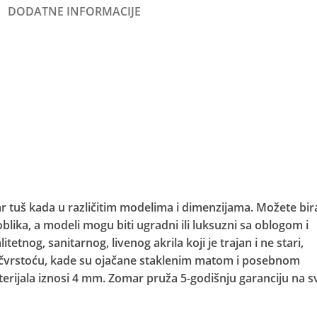
DODATNE INFORMACIJE
 tuš kada u različitim modelima i dimenzijama. Možete bira
lika, a modeli mogu biti ugradni ili luksuzni sa oblogom i
tnog, sanitarnog, livenog akrila koji je trajan i ne stari,
 čvrstoću, kade su ojačane staklenim matom i posebnom
erijala iznosi 4 mm. Zomar pruža 5-godišnju garanciju na s