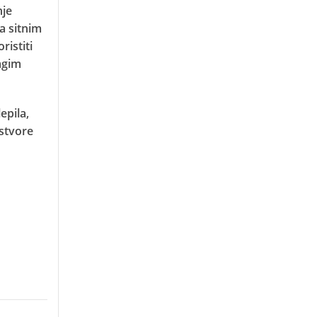
nje
a sitnim
ristiti
agim
epila,
astvore