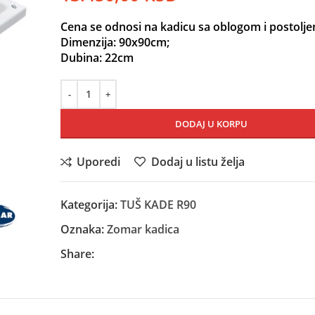
Cena se odnosi na kadicu sa oblogom i postolje
Dimenzija: 90x90cm;
Dubina: 22cm
DODAJ U KORPU
Uporedi
Dodaj u listu želja
Kategorija:
TUŠ KADE R90
Oznaka:
Zomar kadica
Share: