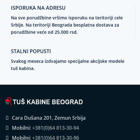
ISPORUKA NA ADRESU
Na sve porudžbine vršimo isporuku na teritoriji cele
Srbije. Na teritoriji Beograda besplatna dostava za
porudžbine veće od 25.000 rsd.
STALNI POPUSTI
Svakog meseca izdvajamo specijalne akcijske modele
tuš kabina.
Cara Dušana 201, Zemun Srbija
Mobilni:
+381(0)64 813-30-94
Mobilni:
+381(0)64 813-30-96