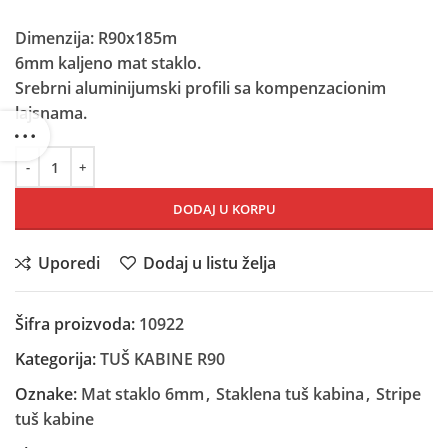
Dimenzija: R90x185m
6mm kaljeno mat staklo.
Srebrni aluminijumski profili sa kompenzacionim
lajsnama.
DODAJ U KORPU
Uporedi
Dodaj u listu želja
Šifra proizvoda:
10922
Kategorija:
TUŠ KABINE R90
Oznake:
Mat staklo 6mm
,
Staklena tuš kabina
,
Stripe
tuš kabine