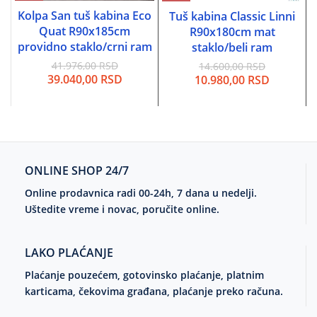
Kolpa San tuš kabina Eco
Tuš kabina Classic Linni
Quat R90x185cm
R90x180cm mat
providno staklo/crni ram
staklo/beli ram
41.976,00
RSD
14.600,00
RSD
Originalna
Trenutna
39.040,00
RSD
Originalna
Trenutn
10.980,00
RSD
cena
cena
cena
cena
je
je:
je
je:
bila:
39.040,00 RSD.
bila:
10.980,0
41.976,00 RSD.
14.600,00 RSD.
ONLINE SHOP 24/7
Online prodavnica radi 00-24h, 7 dana u nedelji.
Uštedite vreme i novac, poručite online.
LAKO PLAĆANJE
Plaćanje pouzećem, gotovinsko plaćanje, platnim
karticama, čekovima građana, plaćanje preko računa.