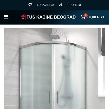
LISTA ŽELJA
UPOREDI
0
/
0,00
RSD