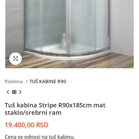
Kliknite da uvećate
Početna
TUŠ KABINE R90
Tuš kabina Stripe R90x185cm mat
staklo/srebrni ram
19.400,00
RSD
Cena se odnosi na tuš kabinu.