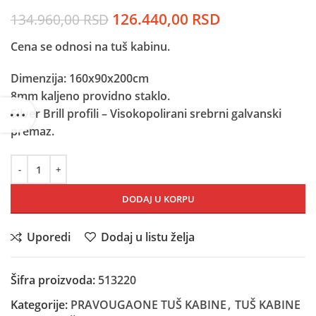
Originalna
Trenutna
126.440,00
RSD
134.960,00
RSD
cena
cena
Cena se odnosi na tuš kabinu.
je
je:
bila:
126.440,00 R
Dimenzija: 160x90x200cm
134.960,00 RSD.
8mm kaljeno providno staklo.
Silver Brill profili – Visokopolirani srebrni galvanski
premaz.
DODAJ U KORPU
Uporedi
Dodaj u listu želja
Šifra proizvoda:
513220
Kategorije:
PRAVOUGAONE TUŠ KABINE
,
TUŠ KABINE