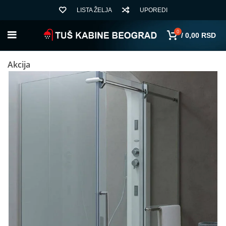
LISTA ŽELJA
UPOREDI
0
/
0,00
RSD
Akcija