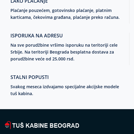
LAKO PLAĆANJE
Plaćanje pouzećem, gotovinsko plaćanje, platnim
karticama, čekovima građana, plaćanje preko računa.
ISPORUKA NA ADRESU
Na sve porudžbine vršimo isporuku na teritoriji cele
Srbije. Na teritoriji Beograda besplatna dostava za
porudžbine veće od 25.000 rsd.
STALNI POPUSTI
Svakog meseca izdvajamo specijalne akcijske modele
tuš kabina.