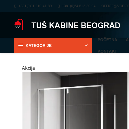
+381(0)11 210-41-89
+381(0)64 813-30-94
OFFICE@VODO
POČETNA
A
KATEGORIJE
KONTAKT
Akcija