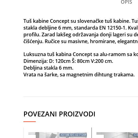
OPIS
Tuš kabine Concept su slovenačke tuš kabine. T
stakla debljine 6 mm, standarda EN 12150-1. Kvali
profilu. Zarad lakšeg održavanja donji lageri su d
čišćenju. Ručice su masivne, hromirane, elegantn
Luksuzna tuš kabina Concept sa alu-ramom sa 
Dimenzija: D: 120cm Š: 80cm V:200 cm.
Debljina stakla 6 mm.
Vrata na šarke, sa magnetnim dihtung trakama.
Facebook
POVEZANI PROIZVODI
Instagram