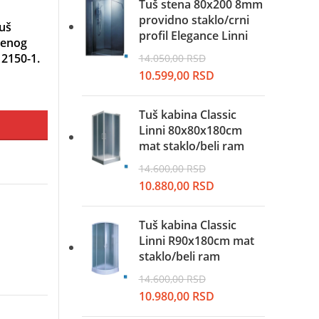
je
je:
Tuš stena 80x200 8mm
na
bila:
9.999,00 RSD.
providno staklo/crni
Tuš
13.250,00 RSD.
profil Elegance Linni
jenog
800,00 RSD.
12150-1.
14.050,00
RSD
Originalna
Trenutna
10.599,00
RSD
cena
cena
je
je:
Tuš kabina Classic
bila:
10.599,00 RSD.
Linni 80x80x180cm
14.050,00 RSD.
mat staklo/beli ram
14.600,00
RSD
Originalna
Trenutna
10.880,00
RSD
cena
cena
je
je:
Tuš kabina Classic
bila:
10.880,00 RSD.
Linni R90x180cm mat
14.600,00 RSD.
staklo/beli ram
14.600,00
RSD
Originalna
Trenutna
10.980,00
RSD
cena
cena