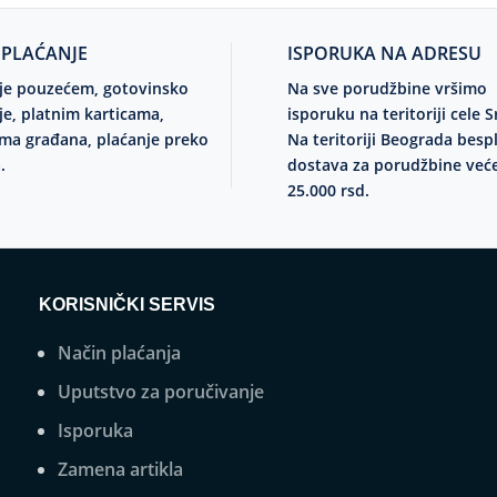
 PLAĆANJE
ISPORUKA NA ADRESU
je pouzećem, gotovinsko
Na sve porudžbine vršimo
je, platnim karticama,
isporuku na teritoriji cele S
ma građana, plaćanje preko
Na teritoriji Beograda besp
.
dostava za porudžbine već
25.000 rsd.
KORISNIČKI SERVIS
Način plaćanja
Uputstvo za poručivanje
Isporuka
Zamena artikla