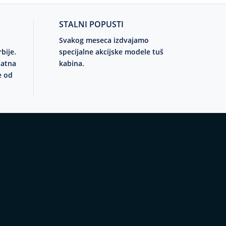
STALNI POPUSTI
Svakog meseca izdvajamo
rbije.
specijalne akcijske modele tuš
latna
kabina.
e od