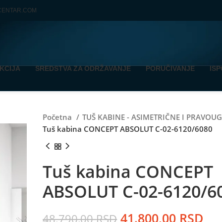
CENTAR.COM
KCIJA
SREDSTVA ZA ODRŽAVANJE
PORUČIVANJE
IS
Početna
TUŠ KABINE - ASIMETRIČNE I PRAVO
Tuš kabina CONCEPT ABSOLUT C-02-6120/6080
Tuš kabina CONCEPT
ABSOLUT C-02-6120/6
Originalna
Tr
41.800,00
RSD
48.790,00
RSD