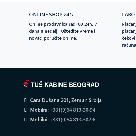
ONLINE SHOP 24/7
LAKO
Online prodavnica radi 00-24h, 7
Plaćan
dana u nedelji. Uštedite vreme i
plaćan
novac, poručite online.
čekovi
računa
Cara Dušana 201, Zemun Srbija
Mobilni:
+381(0)64 813-30-94
Mobilni:
+381(0)64 813-30-96