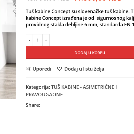
cena
ce
Tuš kabine Concept su slovenačke tuš kabine. 
je
je:
kabine Concept izrađena je od sigurnosnog kal
bila:
41.
providnog stakla debljine 6 mm, standarda EN 
48.790,00 RSD.
DODAJ U KORPU
Uporedi
Dodaj u listu želja
Kategorija:
TUŠ KABINE - ASIMETRIČNE I
PRAVOUGAONE
Share: