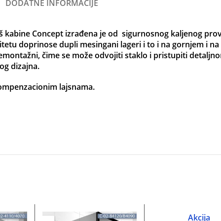
DODATNE INFORMACIJE
uš kabine Concept izrađena je od sigurnosnog kaljenog pro
tetu doprinose dupli mesingani lageri i to i na gornjem i n
emontažni, čime se može odvojiti staklo i pristupiti detaljn
og dizajna.
kompenzacionim lajsnama.
Akcija