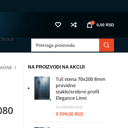
0
0,00
RSD
PORUKA
UGAONE
NA PROIZVODI NA AKCIJI
Tuš stena 70x200 8mm
providno
staklo/srebrni profil
Elegance Linni
080
13.250,00
RSD
Originalna
Trenutna
9.999,00
RSD
cena
cena
enutna