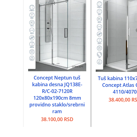
Concept Neptun tuš
DODAJ U KORPU
Tuš kabina 110x
DODAJ U KOR
kabina desna JQ138E-
Concept Atlas 
R/C-02-7120R
4110/4070
120x80x190cm 8mm
38.400,00
R
providno staklo/srebrni
ram
38.100,00
RSD