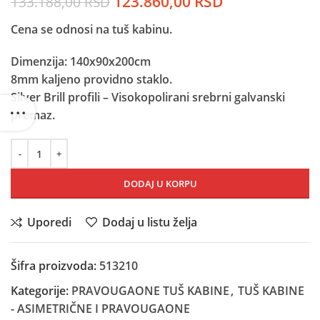
Originalna
Trenutna
123.860,00
RSD
133.188,00
RSD
cena
cena
Cena se odnosi na tuš kabinu.
je
je:
bila:
123.860,00 R
Dimenzija: 140x90x200cm
133.188,00 RSD.
8mm kaljeno providno staklo.
Silver Brill profili – Visokopolirani srebrni galvanski
premaz.
DODAJ U KORPU
Uporedi
Dodaj u listu želja
Šifra proizvoda:
513210
Kategorije:
PRAVOUGAONE TUŠ KABINE
,
TUŠ KABINE
- ASIMETRIČNE I PRAVOUGAONE