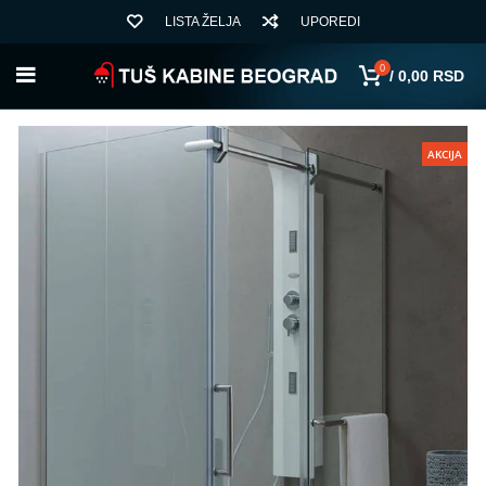
LISTA ŽELJA
UPOREDI
0
/
0,00
RSD
AKCIJA