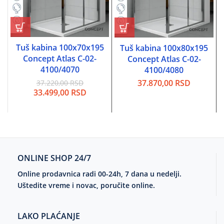
Tuš kabina 100x70x195
Tuš kabina 100x80x195
Concept Atlas C-02-
Concept Atlas C-02-
4100/4070
4100/4080
37.870,00
RSD
37.220,00
RSD
Originalna
Trenutna
33.499,00
RSD
cena
cena
je
je:
bila:
33.499,00 RSD.
37.220,00 RSD.
ONLINE SHOP 24/7
Online prodavnica radi 00-24h, 7 dana u nedelji.
Uštedite vreme i novac, poručite online.
LAKO PLAĆANJE