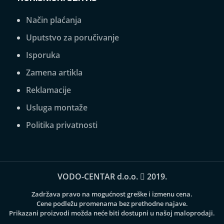
Način plaćanja
Uputstvo za poručivanje
Isporuka
Zamena artikla
Reklamacije
Usluga montaže
Politika privatnosti
VODO-CENTAR d.o.o.
2019.
Zadržava pravo na mogućnost greške i izmenu cena.
Cene podležu promenama bez prethodne najave.
Prikazani proizvodi možda neće biti dostupni u našoj maloprodaji.