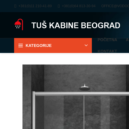
+381(0)11 210-41-89
+381(0)64 813-30-94
OFFICE@VODO
POČETNA
A
KATEGORIJE
KONTAKT