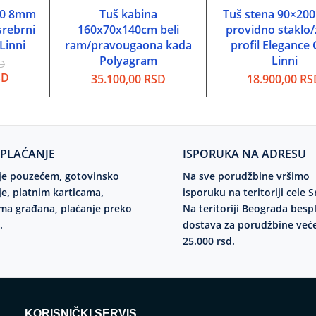
00 8mm
Tuš kabina
Tuš stena 90×20
PU
DODAJ U KORPU
DODAJ U KORP
srebrni
160x70x140cm beli
providno staklo/
 Linni
ram/pravougaona kada
profil Elegance
Polyagram
Linni
D
Trenutna
SD
35.100,00
RSD
18.900,00
RS
cena
je:
11.990,00 RSD.
SD.
 PLAĆANJE
ISPORUKA NA ADRESU
je pouzećem, gotovinsko
Na sve porudžbine vršimo
je, platnim karticama,
isporuku na teritoriji cele S
ma građana, plaćanje preko
Na teritoriji Beograda besp
.
dostava za porudžbine već
25.000 rsd.
KORISNIČKI SERVIS