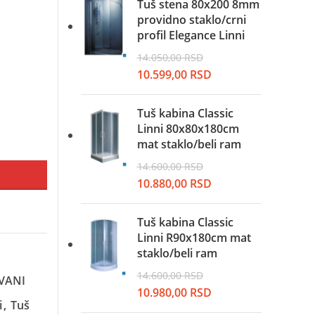
je
je:
Tuš stena 80x200 8mm
bila:
9.999,00 RSD.
providno staklo/crni
13.250,00 RSD.
profil Elegance Linni
14.050,00
RSD
Originalna
Trenutna
10.599,00
RSD
cena
cena
je
je:
Tuš kabina Classic
bila:
10.599,00 RSD.
Linni 80x80x180cm
14.050,00 RSD.
mat staklo/beli ram
14.600,00
RSD
Originalna
Trenutna
10.880,00
RSD
cena
cena
je
je:
Tuš kabina Classic
bila:
10.880,00 RSD.
Linni R90x180cm mat
14.600,00 RSD.
staklo/beli ram
14.600,00
RSD
VANI
Originalna
Trenutna
10.980,00
RSD
i
,
Tuš
cena
cena