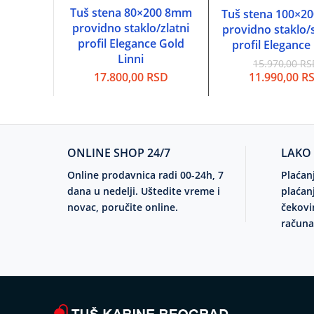
Tuš stena 80×200 8mm
DODAJ U KORPU
Tuš stena 100×2
DODAJ U KOR
providno staklo/zlatni
providno staklo/
profil Elegance Gold
profil Elegance
Linni
15.970,00
RS
Originalna
11.990,00
R
17.800,00
RSD
cena
je
bila:
15.970,00 R
ONLINE SHOP 24/7
LAKO
Online prodavnica radi 00-24h, 7
Plaćan
dana u nedelji. Uštedite vreme i
plaćan
novac, poručite online.
čekovi
računa