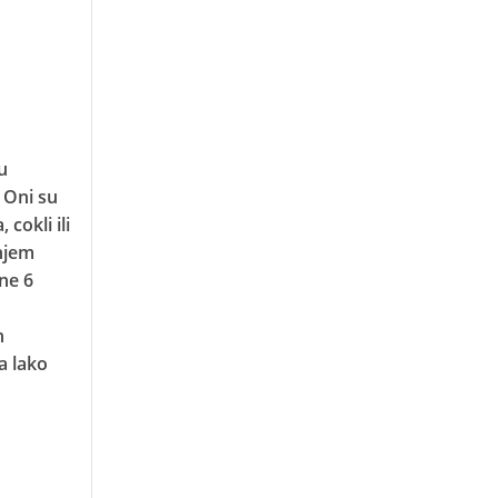
u
 Oni su
cokli ili
njem
ine 6
h
a lako