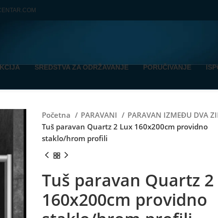
CENTAR.COM
KCIJA
SREDSTVA ZA ODRŽAVANJE
PORUČIVANJE
IS
Početna
PARAVANI
PARAVAN IZMEĐU DVA Z
Tuš paravan Quartz 2 Lux 160x200cm providno
staklo/hrom profili
Tuš paravan Quartz 2
160x200cm providno