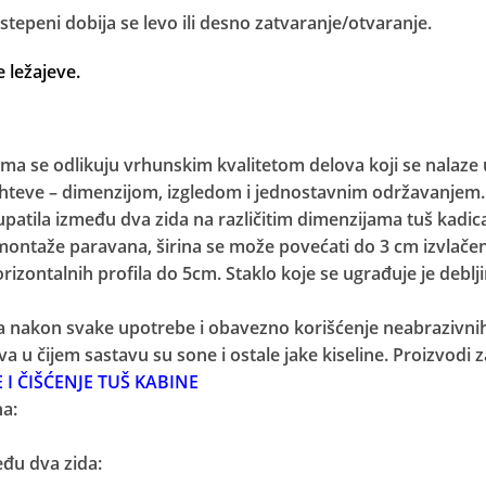
tepeni dobija se levo ili desno zatvaranje/otvaranje.
e ležajeve.
ma se odlikuju vrhunskim kvalitetom delova koji se nalaze 
ahteve – dimenzijom, izgledom i jednostavnim održavanjem.
patila između dva zida na različitim dimenzijama tuš kadica, 
ontaže paravana, širina se može povećati do 3 cm izvlače
rizontalnih profila do 5cm. Staklo koje se ugrađuje je deblj
 nakon svake upotrebe i obavezno korišćenje neabrazivni
a u čijem sastavu su sone i ostale jake kiseline. Proizvodi z
I ČIŠĆENJE TUŠ KABINE
a:
đu dva zida: