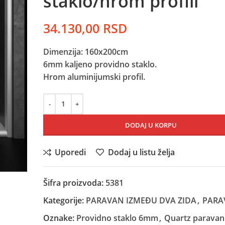
staklo/hrom profili
34.130,00
RSD
Dimenzija: 160x200cm
6mm kaljeno providno staklo.
Hrom aluminijumski profil.
DODAJ U KORPU
Uporedi
Dodaj u listu želja
Šifra proizvoda:
5381
Kategorije:
PARAVAN IZMEĐU DVA ZIDA
,
PARA
Oznake:
Providno staklo 6mm
,
Quartz paravan