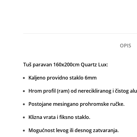
OPIS
Tuš paravan 160x200cm Quartz Lux:
Kaljeno providno staklo 6mm
Hrom profil (ram) od nerecikliranog i čistog al
Postojane mesingano prohromske ručke.
Klizna vrata i fiksno staklo.
Mogućnost levog ili desnog zatvaranja.