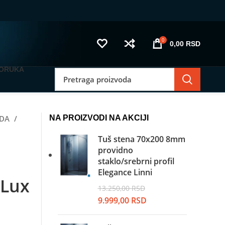
0
0,00
RSD
PORUKA
IDA
NA PROIZVODI NA AKCIJI
Tuš stena 70x200 8mm
providno
staklo/srebrni profil
Elegance Linni
 Lux
13.250,00
RSD
Originalna
Trenutna
9.999,00
RSD
cena
cena