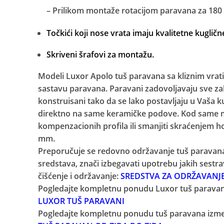
– Prilikom montaže rotacijom paravana za 180 s
Točkići koji nose vrata imaju kvalitetne kugličn
Skriveni šrafovi za montažu.
Modeli Luxor Apolo tuš paravana sa kliznim vrati
sastavu paravana. Paravani zadovoljavaju sve z
konstruisani tako da se lako postavljaju u Vaša ku
Facebook
direktno na same keramičke podove. Kod same m
Instagram
kompenzacionih profila ili smanjiti skraćenjem ho
mm.
Preporučuje se redovno održavanje tuš paravana
sredstava, znači izbegavati upotrebu jakih sestrav
čišćenje i održavanje:
SREDSTVA ZA ODRŽAVANJE 
Pogledajte kompletnu ponudu Luxor tuš paravan
LUXOR TUŠ PARAVANI
Pogledajte kompletnu ponudu tuš paravana izme