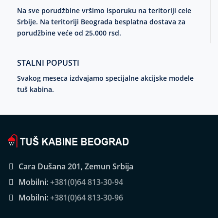
Na sve porudžbine vršimo isporuku na teritoriji cele
Srbije. Na teritoriji Beograda besplatna dostava za
porudžbine veće od 25.000 rsd.
STALNI POPUSTI
Svakog meseca izdvajamo specijalne akcijske modele
tuš kabina.
Cara Dušana 201, Zemun Srbija
Mobilni:
+381(0)64 813-30-94
Mobilni:
+381(0)64 813-30-96