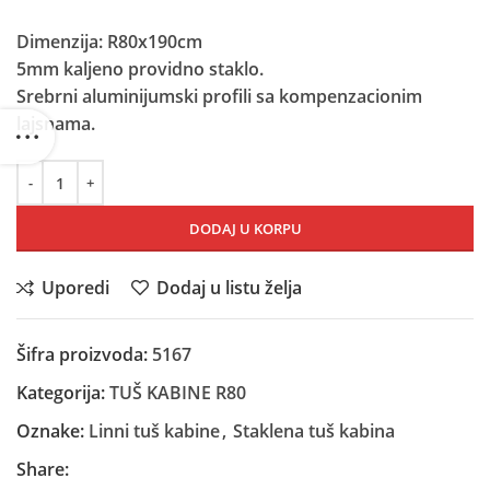
je
je:
bila:
15.490,00 RSD.
Dimenzija: R80x190cm
18.170,00 RSD.
5mm kaljeno providno staklo.
Srebrni aluminijumski profili sa kompenzacionim
lajsnama.
DODAJ U KORPU
Uporedi
Dodaj u listu želja
Šifra proizvoda:
5167
Kategorija:
TUŠ KABINE R80
Oznake:
Linni tuš kabine
,
Staklena tuš kabina
Share: