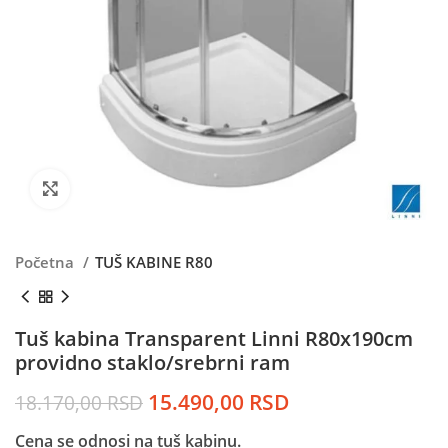
Kliknite da uvećate
Početna
TUŠ KABINE R80
Tuš kabina Transparent Linni R80x190cm
providno staklo/srebrni ram
Originalna
Trenutna
15.490,00
RSD
18.170,00
RSD
cena
cena
Cena se odnosi na tuš kabinu.