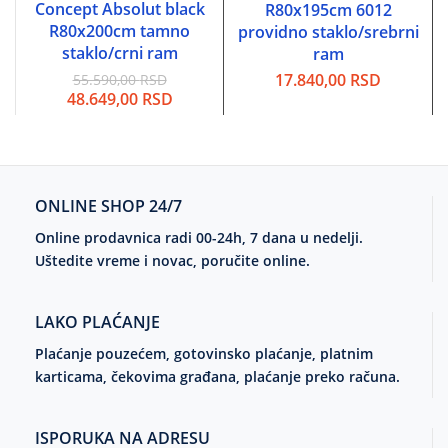
Concept Absolut black
R80x195cm 6012
R80x200cm tamno
providno staklo/srebrni
staklo/crni ram
ram
17.840,00
RSD
55.590,00
RSD
Originalna
Trenutna
48.649,00
RSD
cena
cena
je
je:
bila:
48.649,00 RSD.
55.590,00 RSD.
ONLINE SHOP 24/7
Online prodavnica radi 00-24h, 7 dana u nedelji.
Uštedite vreme i novac, poručite online.
LAKO PLAĆANJE
Plaćanje pouzećem, gotovinsko plaćanje, platnim
karticama, čekovima građana, plaćanje preko računa.
ISPORUKA NA ADRESU