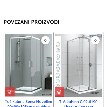
POVEZANI PROIZVODI
Tuš kabina Sensi Novellini
Tuš kabina C-02-6190
90x90x195cm providno