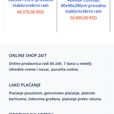
Absolut Concept
staklo/srebrni ram
90x90x200cm providno
staklo/srebrni ram
49.570,00
RSD
50.890,00
RSD
ONLINE SHOP 24/7
Online prodavnica radi 00-24h, 7 dana u nedelji.
Uštedite vreme i novac, poručite online.
LAKO PLAĆANJE
Plaćanje pouzećem, gotovinsko plaćanje, platnim
karticama, čekovima građana, plaćanje preko računa.