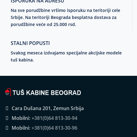
ISPORUKA NA ADRESU
Na sve porudžbine vršimo isporuku na teritoriji cele
Srbije. Na teritoriji Beograda besplatna dostava za
porudžbine veće od 25.000 rsd.
STALNI POPUSTI
Svakog meseca izdvajamo specijalne akcijske modele
tuš kabina.
Cara Dušana 201, Zemun Srbija
Mobilni:
+381(0)64 813-30-94
Mobilni:
+381(0)64 813-30-96