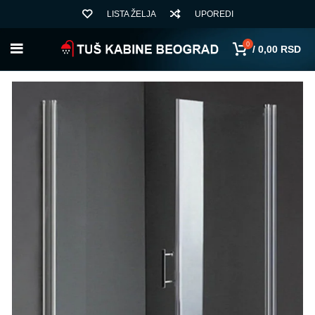
LISTA ŽELJA
UPOREDI
0
/
0,00
RSD