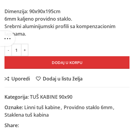
Dimenzija: 90x90x195cm
6mm kaljeno providno staklo.
Srebrni aluminijumski profili sa kompenzacionim
lajsnama.
DODAJ U KORPU
Uporedi
Dodaj u listu želja
Kategorija:
TUŠ KABINE 90x90
Oznake:
Linni tuš kabine
,
Providno staklo 6mm
,
Staklena tuš kabina
Share: