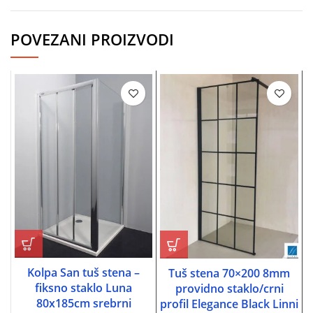
POVEZANI PROIZVODI
Kolpa San tuš stena –
Tuš stena 70×200 8mm
fiksno staklo Luna
providno staklo/crni
80x185cm srebrni
profil Elegance Black Linni
p