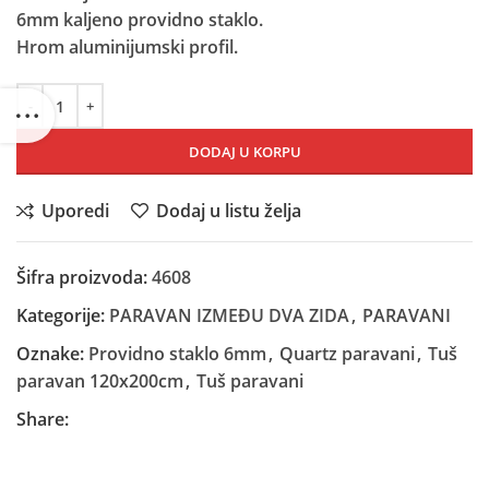
6mm kaljeno providno staklo.
Hrom aluminijumski profil.
DODAJ U KORPU
Uporedi
Dodaj u listu želja
Šifra proizvoda:
4608
Kategorije:
PARAVAN IZMEĐU DVA ZIDA
,
PARAVANI
Oznake:
Providno staklo 6mm
,
Quartz paravani
,
Tuš
paravan 120x200cm
,
Tuš paravani
Share: