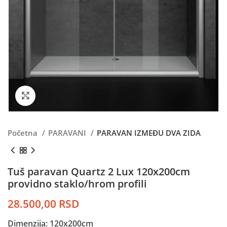
Kliknite da uvećate
Početna
PARAVANI
PARAVAN IZMEĐU DVA ZIDA
Tuš paravan Quartz 2 Lux 120x200cm
providno staklo/hrom profili
28.500,00
RSD
Dimenzija: 120x200cm