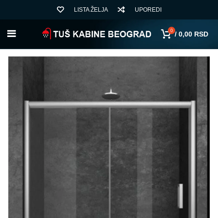
LISTA ŽELJA
UPOREDI
0
/
0,00
RSD