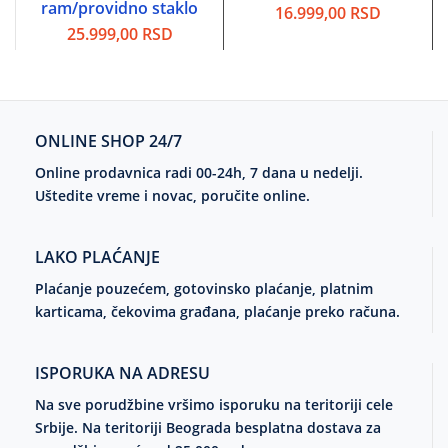
ram/providno staklo
16.999,00
RSD
25.999,00
RSD
ONLINE SHOP 24/7
Online prodavnica radi 00-24h, 7 dana u nedelji.
Uštedite vreme i novac, poručite online.
LAKO PLAĆANJE
Plaćanje pouzećem, gotovinsko plaćanje, platnim
karticama, čekovima građana, plaćanje preko računa.
ISPORUKA NA ADRESU
Na sve porudžbine vršimo isporuku na teritoriji cele
Srbije. Na teritoriji Beograda besplatna dostava za