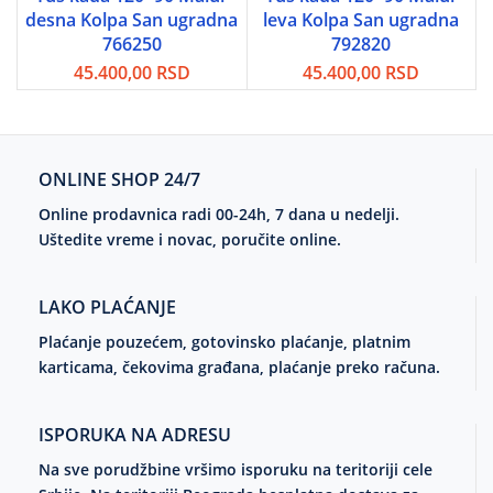
desna Kolpa San ugradna
leva Kolpa San ugradna
766250
792820
45.400,00
RSD
45.400,00
RSD
ONLINE SHOP 24/7
Online prodavnica radi 00-24h, 7 dana u nedelji.
Uštedite vreme i novac, poručite online.
LAKO PLAĆANJE
Plaćanje pouzećem, gotovinsko plaćanje, platnim
karticama, čekovima građana, plaćanje preko računa.
ISPORUKA NA ADRESU
Na sve porudžbine vršimo isporuku na teritoriji cele