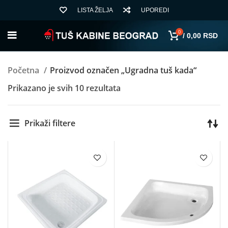
LISTA ŽELJA
UPOREDI
0
/
0,00
RSD
Početna
Proizvod označen „Ugradna tuš kada“
Sortirano
Prikazano je svih 10 rezultata
po
ceni:
Prikaži filtere
od
niže
ka
višoj