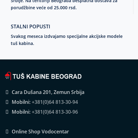
Srbije. Na teritoriji Beograda besplatna dostava za
porudžbine veće od 25.000 rsd.
STALNI POPUSTI
Svakog meseca izdvajamo specijalne akcijske modele
tuš kabina.
Cara Dušana 201, Zemun Srbija
Mobilni:
+381(0)64 813-30-94
Mobilni:
+381(0)64 813-30-96
Online Shop Vodocentar