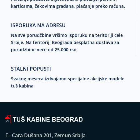
karticama, čekovima građana, plaćanje preko računa.
ISPORUKA NA ADRESU
Na sve porudžbine vršimo isporuku na teritoriji cele
Srbije. Na teritoriji Beograda besplatna dostava za
porudžbine veće od 25.000 rsd.
STALNI POPUSTI
Svakog meseca izdvajamo specijalne akcijske modele
tuš kabina.
Cara Dušana 201, Zemun Srbija